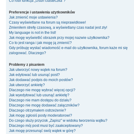
Co robi funkcja „Usuń ciasteczka”?
Preferencje i ustawienia użytkowników
Jak zmienić moje ustawienia?
Czasy wyświetlane na forum są nieprawidłowe!
Zmieniłem strefę czasową, a wyświetlany czas nadal jest zły!
My language is not in the list!
Jak mogę wyświetlić obrazek przy mojej nazwie użytkownika?
Co to jest ranga i jak mogę ją zmienić?
Gdy próbuję wysłać wiadomość e-mail do użytkownika, forum każe mi się
zalogować. Dlaczego?
Problemy z pisaniem
Jak utworzyć nowy wątek na forum?
Jak edytować lub usunąć post?
Jak dodawać podpis do moich postów?
Jak utworzyć ankietę?
Dlaczego nie mogę wybrać więcej opcji?
Jak wyedytować lub usunąć ankietę?
Dlaczego nie mam dostępu do działu?
Dlaczego nie mogę dodawać załączników?
Dlaczego otrzymałem ostrzeżenie?
Jak mogę zgłosiś posty moderatorowi?
Do czego służy przycisk „Zapisz” w widoku tworzenia wątku?
Dlaczego mój post musi być zaakceptowany?
Jak mogę przesunąć swój wątek w górę?