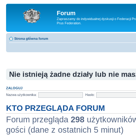
Forum
Zapraszamy do indywidualnej dyskusji o Federacji Pr
Prus Federation.
Strona główna forum
Nie istnieją żadne działy lub nie ma
ZALOGUJ
Nazwa użytkownika:
Hasło:
KTO PRZEGLĄDA FORUM
Forum przegląda
298
użytkowników 
gości (dane z ostatnich 5 minut)