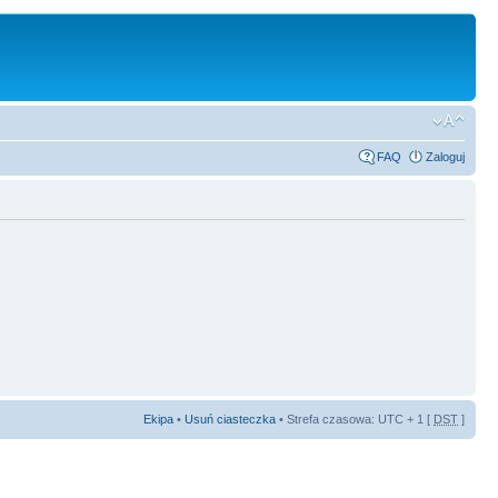
FAQ
Zaloguj
Ekipa
•
Usuń ciasteczka
• Strefa czasowa: UTC + 1 [
DST
]