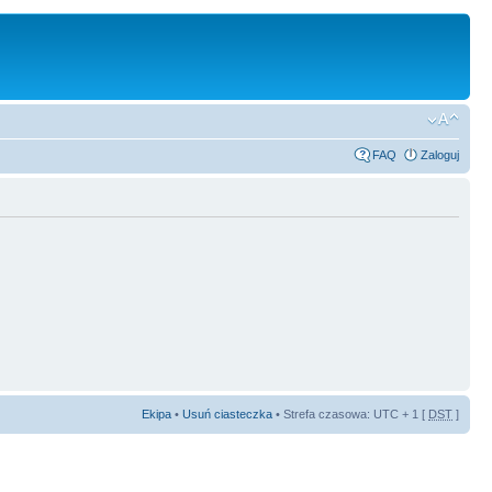
FAQ
Zaloguj
Ekipa
•
Usuń ciasteczka
• Strefa czasowa: UTC + 1 [
DST
]