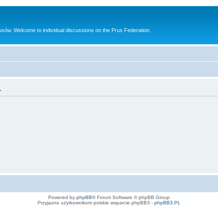
sów. Welcome to individual discussions on the Prus Federation.
.
Powered by
phpBB
® Forum Software © phpBB Group
Przyjazne użytkownikom polskie wsparcie phpBB3 -
phpBB3.PL