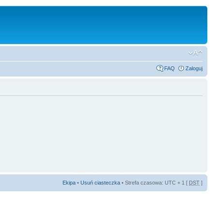
FAQ
Zaloguj
Ekipa
•
Usuń ciasteczka
• Strefa czasowa: UTC + 1 [
DST
]