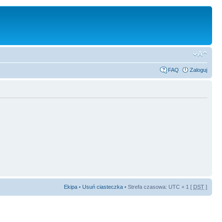
FAQ
Zaloguj
Ekipa
•
Usuń ciasteczka
• Strefa czasowa: UTC + 1 [
DST
]